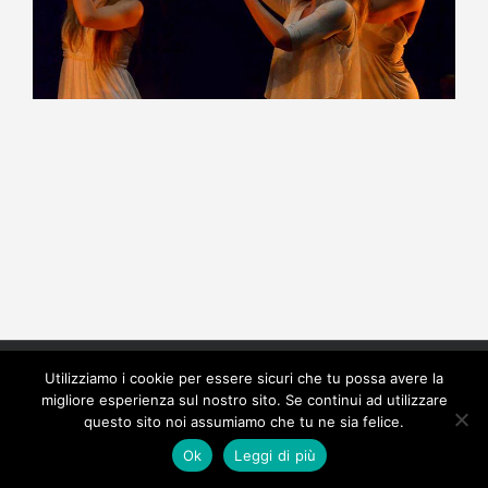
Copyright 2022 Officine Artistiche APSSD - CF
Utilizziamo i cookie per essere sicuri che tu possa avere la
90104940326 | Tutti i diritti riservati | Powered by
Luca
migliore esperienza sul nostro sito. Se continui ad utilizzare
Zugna
questo sito noi assumiamo che tu ne sia felice.
Ok
Leggi di più