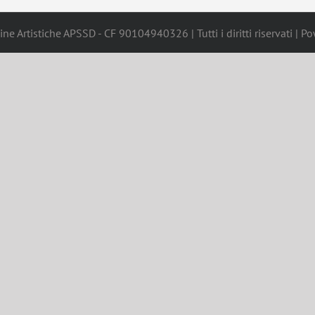
ne Artistiche APSSD - CF 90104940326 | Tutti i diritti riservati | 