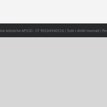
ne Artistiche APSSD - CF 90104940326 | Tutti i diritti riservati | 