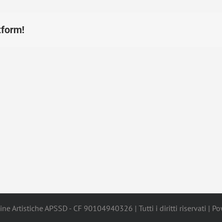
tform!
ne Artistiche APSSD - CF 90104940326 | Tutti i diritti riservati | 