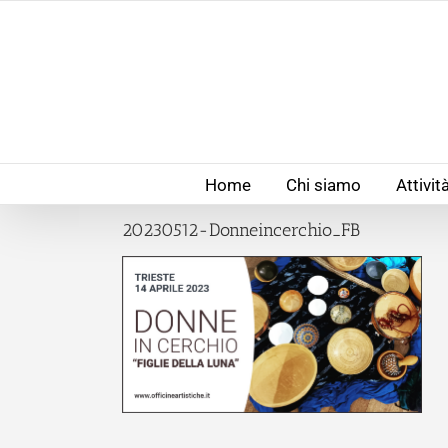
Salta
al
contenuto
Home
Chi siamo
Attivit
20230512-Donneincerchio_FB