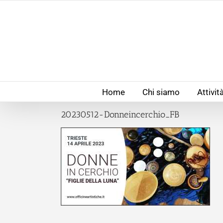
Salta
al
contenuto
Home
Chi siamo
Attivit
20230512-Donneincerchio_FB