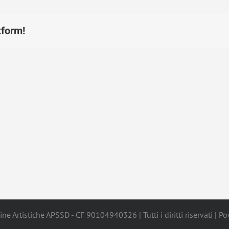
tform!
ne Artistiche APSSD - CF 90104940326 | Tutti i diritti riservati | 