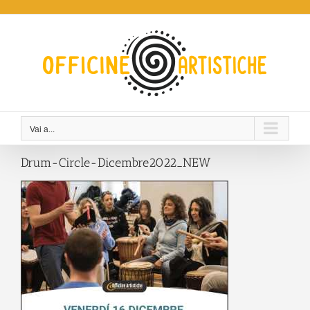
Salta
al
contenuto
Vai a...
Drum-Circle-Dicembre2022_NEW