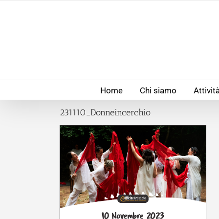
Salta
al
contenuto
Home
Chi siamo
Attivit
231110_Donneincerchio