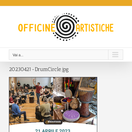
Salta
al
contenuto
Vai a...
20230421-DrumCircle.jpg