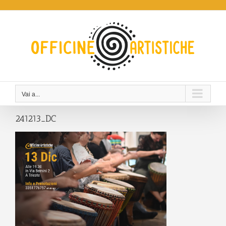
Salta
al
contenuto
Vai a...
241213_DC