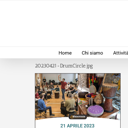
Salta
al
contenuto
Home
Chi siamo
Attivit
20230421-DrumCircle.jpg