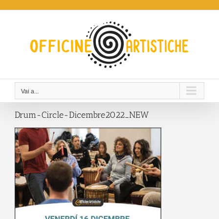
Salta
al
contenuto
Vai a...
Drum-Circle-Dicembre2022_NEW