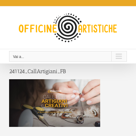
Salta
al
contenuto
Vai a...
241124_CallArtigiani_FB