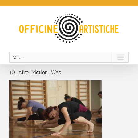
Salta
al
contenuto
Vai a...
10_Afro_Motion_Web